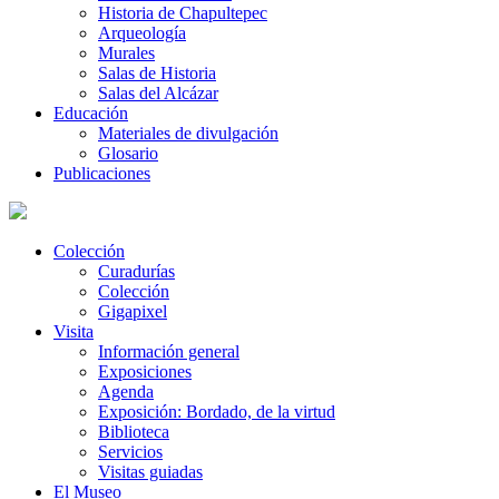
Historia de Chapultepec
Arqueología
Murales
Salas de Historia
Salas del Alcázar
Educación
Materiales de divulgación
Glosario
Publicaciones
Colección
Curadurías
Colección
Gigapixel
Visita
Información general
Exposiciones
Agenda
Exposición: Bordado, de la virtud
Biblioteca
Servicios
Visitas guiadas
El Museo