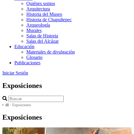
Quiénes somos
Arquitectura
Historia del Museo
Historia de Chapultepec
Arqueología
Murales
Salas de Historia
Salas del Alcázar
Educación
Materiales de divulgación
Glosario
Publicaciones
Iniciar Sesión
Exposiciones
/
Exposiciones
Exposiciones