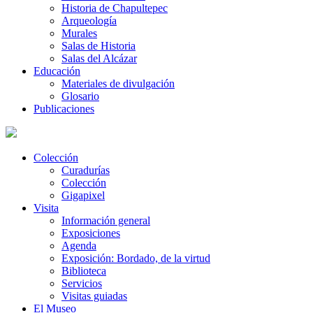
Historia de Chapultepec
Arqueología
Murales
Salas de Historia
Salas del Alcázar
Educación
Materiales de divulgación
Glosario
Publicaciones
Colección
Curadurías
Colección
Gigapixel
Visita
Información general
Exposiciones
Agenda
Exposición: Bordado, de la virtud
Biblioteca
Servicios
Visitas guiadas
El Museo