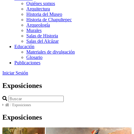
Quiénes somos
Arquitectura
Historia del Museo
Historia de Chapultepec
Arqueología
Murales
Salas de Historia
Salas del Alcázar
Educación
Materiales de divulgación
Glosario
Publicaciones
Iniciar Sesión
Exposiciones
/
Exposiciones
Exposiciones