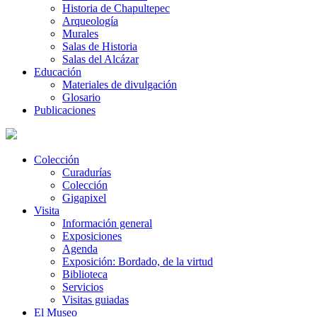
Historia de Chapultepec
Arqueología
Murales
Salas de Historia
Salas del Alcázar
Educación
Materiales de divulgación
Glosario
Publicaciones
Colección
Curadurías
Colección
Gigapixel
Visita
Información general
Exposiciones
Agenda
Exposición: Bordado, de la virtud
Biblioteca
Servicios
Visitas guiadas
El Museo