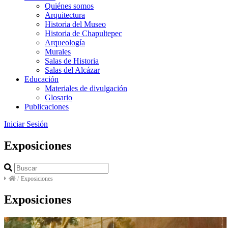
Quiénes somos
Arquitectura
Historia del Museo
Historia de Chapultepec
Arqueología
Murales
Salas de Historia
Salas del Alcázar
Educación
Materiales de divulgación
Glosario
Publicaciones
Iniciar Sesión
Exposiciones
/
Exposiciones
Exposiciones