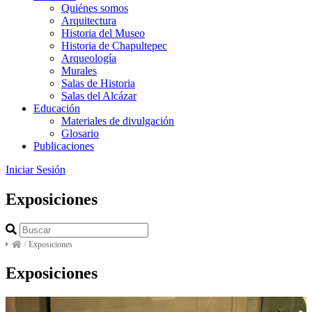
Quiénes somos
Arquitectura
Historia del Museo
Historia de Chapultepec
Arqueología
Murales
Salas de Historia
Salas del Alcázar
Educación
Materiales de divulgación
Glosario
Publicaciones
Iniciar Sesión
Exposiciones
/
Exposiciones
Exposiciones