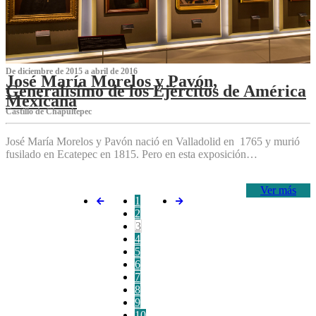
De diciembre de 2015 a abril de 2016
José María Morelos y Pavón,
Generalísimo de los Ejércitos de América
Mexicana
C‌astillo de Chapultepec
José María Morelos y Pavón nació en Valladolid en 1765 y murió
fusilado en Ecatepec en 1815. Pero en esta exposición…
Ver más
1
2
3
4
5
6
7
8
9
10