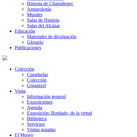
Historia de Chapultepec
Arqueología
Murales
Salas de Historia
Salas del Alcázar
Educación
Materiales de divulgación
Glosario
Publicaciones
Colección
Curadurías
Colección
Gigapixel
Visita
Información general
Exposiciones
Agenda
Exposición: Bordado, de la virtud
Biblioteca
Servicios
Visitas guiadas
El Museo