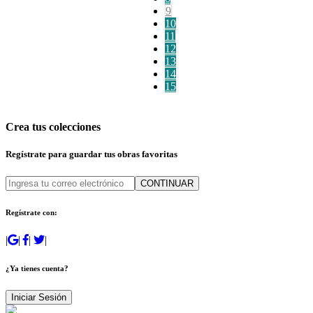
9
10
11
12
13
14
15
Crea tus colecciones
Regístrate para guardar tus obras favoritas
CONTINUAR
Regístrate con:
|
|
|
|
¿Ya tienes cuenta?
Iniciar Sesión