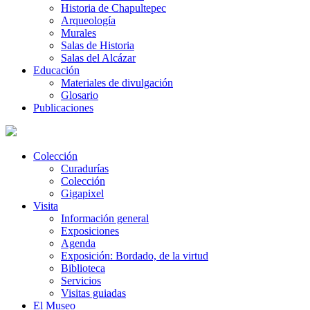
Historia de Chapultepec
Arqueología
Murales
Salas de Historia
Salas del Alcázar
Educación
Materiales de divulgación
Glosario
Publicaciones
Colección
Curadurías
Colección
Gigapixel
Visita
Información general
Exposiciones
Agenda
Exposición: Bordado, de la virtud
Biblioteca
Servicios
Visitas guiadas
El Museo