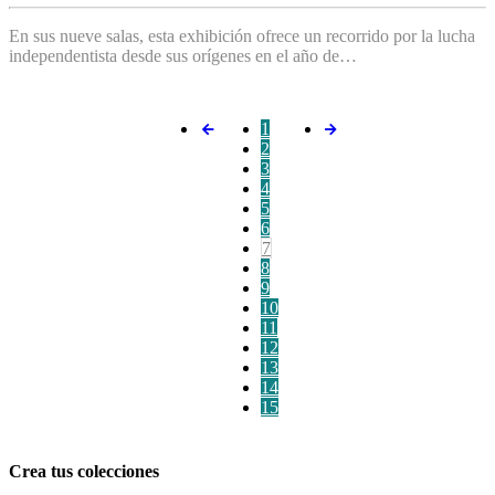
En sus nueve salas, esta exhibición ofrece un recorrido por la lucha
independentista desde sus orígenes en el año de…
1
2
3
4
5
6
7
8
9
10
11
12
13
14
15
Crea tus colecciones