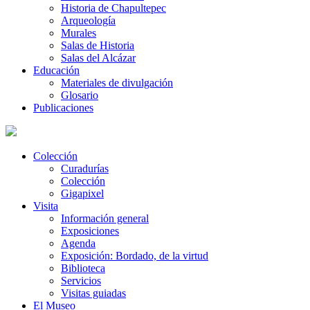
Historia de Chapultepec
Arqueología
Murales
Salas de Historia
Salas del Alcázar
Educación
Materiales de divulgación
Glosario
Publicaciones
Colección
Curadurías
Colección
Gigapixel
Visita
Información general
Exposiciones
Agenda
Exposición: Bordado, de la virtud
Biblioteca
Servicios
Visitas guiadas
El Museo