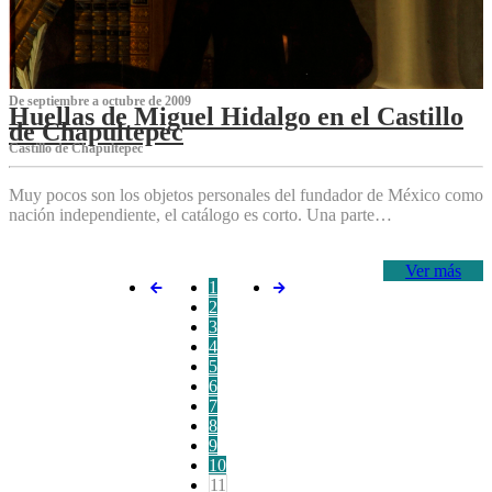
De septiembre a octubre de 2009
Huellas de Miguel Hidalgo en el Castillo
de Chapultepec
Castillo de Chapultepec
Muy pocos son los objetos personales del fundador de México como
nación independiente, el catálogo es corto. Una parte…
Ver más
1
2
3
4
5
6
7
8
9
10
11