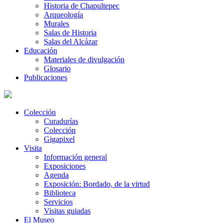
Historia de Chapultepec
Arqueología
Murales
Salas de Historia
Salas del Alcázar
Educación
Materiales de divulgación
Glosario
Publicaciones
Colección
Curadurías
Colección
Gigapixel
Visita
Información general
Exposiciones
Agenda
Exposición: Bordado, de la virtud
Biblioteca
Servicios
Visitas guiadas
El Museo