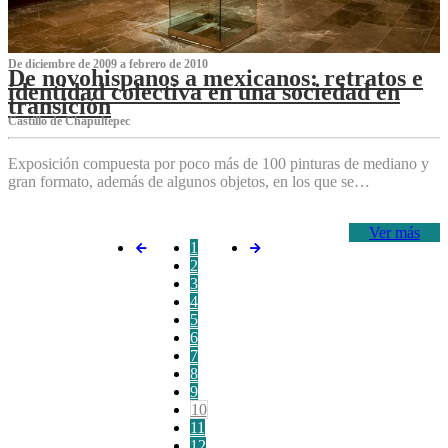
De diciembre de 2009 a febrero de 2010
De novohispanos a mexicanos: retratos e
identidad colectiva en una sociedad en
transición
Castillo de Chapultepec
Exposición compuesta por poco más de 100 pinturas de mediano y
gran formato, además de algunos objetos, en los que se…
Ver más
1
2
3
4
5
6
7
8
9
10
11
12