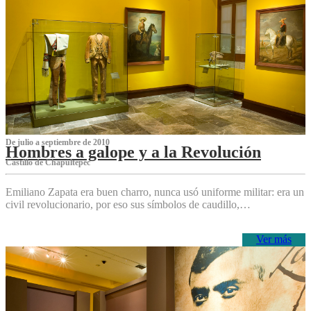
De julio a septiembre de 2010
Hombres a galope y a la Revolución
Castillo de Chapultepec
Emiliano Zapata era buen charro, nunca usó uniforme militar: era un
civil revolucionario, por eso sus símbolos de caudillo,…
Ver más