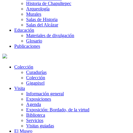
Historia de Chapultepec
Arqueología
Murales
Salas de Historia
Salas del Alcázar
Educación
Materiales de divulgación
Glosario
Publicaciones
Colección
Curadurías
Colección
Gigapixel
Visita
Información general
Exposiciones
Agenda
Exposición: Bordado, de la virtud
Biblioteca
Servicios
Visitas guiadas
El Museo