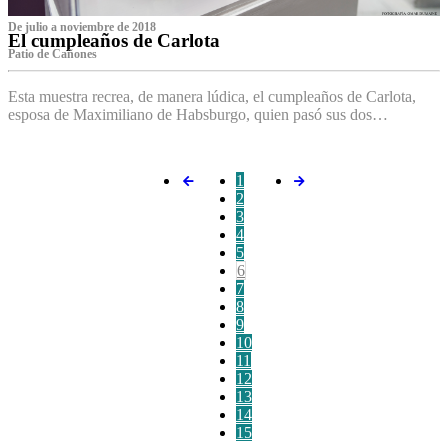
De julio a noviembre de 2018
El cumpleaños de Carlota
Patio de Cañones
Esta muestra recrea, de manera lúdica, el cumpleaños de Carlota,
esposa de Maximiliano de Habsburgo, quien pasó sus dos…
1
2
3
4
5
6
7
8
9
10
11
12
13
14
15