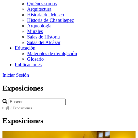
Quiénes somos
Arquitectura
Historia del Museo
Historia de Chapultepec
Arqueología
Murales
Salas de Historia
Salas del Alcázar
Educación
Materiales de divulgación
Glosario
Publicaciones
Iniciar Sesión
Exposiciones
/
Exposiciones
Exposiciones