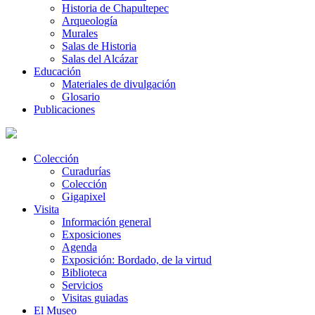
Historia de Chapultepec
Arqueología
Murales
Salas de Historia
Salas del Alcázar
Educación
Materiales de divulgación
Glosario
Publicaciones
Colección
Curadurías
Colección
Gigapixel
Visita
Información general
Exposiciones
Agenda
Exposición: Bordado, de la virtud
Biblioteca
Servicios
Visitas guiadas
El Museo