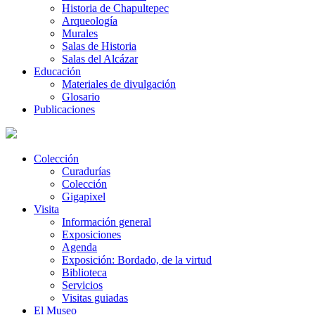
Historia de Chapultepec
Arqueología
Murales
Salas de Historia
Salas del Alcázar
Educación
Materiales de divulgación
Glosario
Publicaciones
Colección
Curadurías
Colección
Gigapixel
Visita
Información general
Exposiciones
Agenda
Exposición: Bordado, de la virtud
Biblioteca
Servicios
Visitas guiadas
El Museo