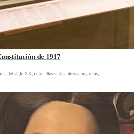
Constitución de 1917
das del siglo XX, entre ellas varias piezas muy raras,…