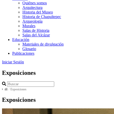
Quiénes somos
Arquitectura
Historia del Museo
Historia de Chapultepec
Arqueología
Murales
Salas de Historia
Salas del Alcázar
Educación
Materiales de divulgación
Glosario
Publicaciones
Iniciar Sesión
Exposiciones
/
Exposiciones
Exposiciones