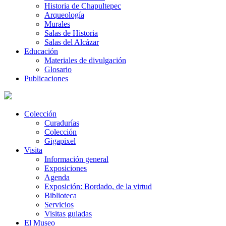
Historia de Chapultepec
Arqueología
Murales
Salas de Historia
Salas del Alcázar
Educación
Materiales de divulgación
Glosario
Publicaciones
Colección
Curadurías
Colección
Gigapixel
Visita
Información general
Exposiciones
Agenda
Exposición: Bordado, de la virtud
Biblioteca
Servicios
Visitas guiadas
El Museo