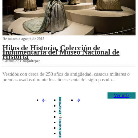
De marzo a agosto de 2015
Hilos de Historia, Colección de
Indumentaria del Museo Nacional de
Historia
Castillo de Chapultepec
Vestidos con cerca de 250 años de antigüedad, casacas militares o
prendas usadas durante los años sesenta del siglo pasado…
Ver más
1
2
3
4
5
6
7