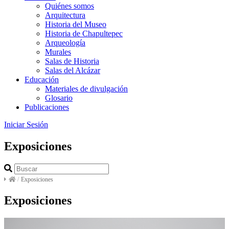
Quiénes somos
Arquitectura
Historia del Museo
Historia de Chapultepec
Arqueología
Murales
Salas de Historia
Salas del Alcázar
Educación
Materiales de divulgación
Glosario
Publicaciones
Iniciar Sesión
Exposiciones
/
Exposiciones
Exposiciones