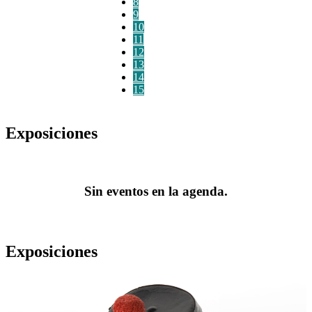
8
9
10
11
12
13
14
15
Exposiciones
Sin eventos en la agenda.
Exposiciones