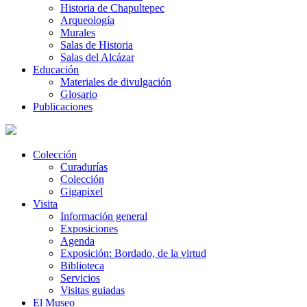
Historia de Chapultepec
Arqueología
Murales
Salas de Historia
Salas del Alcázar
Educación
Materiales de divulgación
Glosario
Publicaciones
Colección
Curadurías
Colección
Gigapixel
Visita
Información general
Exposiciones
Agenda
Exposición: Bordado, de la virtud
Biblioteca
Servicios
Visitas guiadas
El Museo