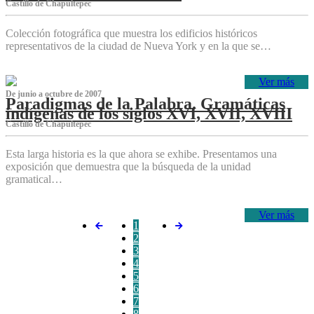
Castillo de Chapultepec
Colección fotográfica que muestra los edificios históricos
representativos de la ciudad de Nueva York y en la que se…
Ver más
De junio a octubre de 2007
Paradigmas de la Palabra. Gramáticas
indígenas de los siglos XVI, XVII, XVIII
Castillo de Chapultepec
Esta larga historia es la que ahora se exhibe. Presentamos una
exposición que demuestra que la búsqueda de la unidad
gramatical…
Ver más
1
2
3
4
5
6
7
8