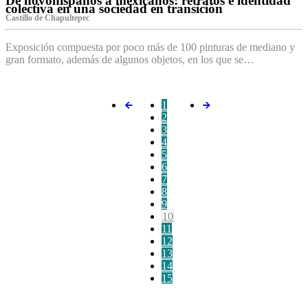
De novohispanos a mexicanos: retratos e identidad
colectiva en una sociedad en transición
Castillo de Chapultepec
Exposición compuesta por poco más de 100 pinturas de mediano y
gran formato, además de algunos objetos, en los que se…
1
2
3
4
5
6
7
8
9
10
11
12
13
14
15