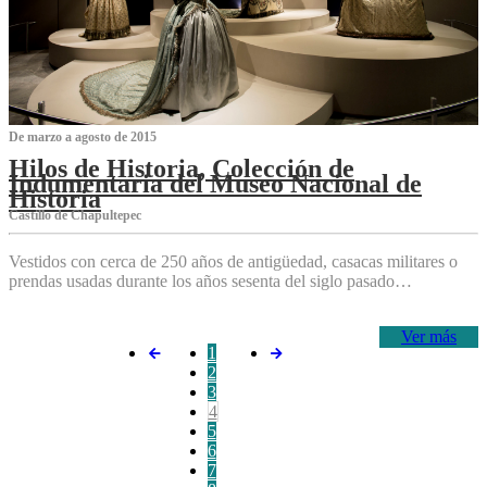
De marzo a agosto de 2015
Hilos de Historia, Colección de
Indumentaria del Museo Nacional de
Historia
Castillo de Chapultepec
Vestidos con cerca de 250 años de antigüedad, casacas militares o
prendas usadas durante los años sesenta del siglo pasado…
Ver más
1
2
3
4
5
6
7