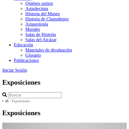
Quiénes somos
Arquitectura
Historia del Museo
Historia de Chapultepec
Arqueología
Murales
Salas de Historia
Salas del Alcázar
Educación
Materiales de divulgación
Glosario
Publicaciones
Iniciar Sesión
Exposiciones
/
Exposiciones
Exposiciones