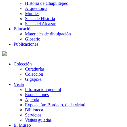
Historia de Chapultepec
Arqueología
Murales
Salas de Historia
Salas del Alcázar
Educación
Materiales de divulgación
Glosario
Publicaciones
Colección
Curadurías
Colección
Gigapixel
Visita
Información general
Exposiciones
Agenda
Exposición: Bordado, de la virtud
Biblioteca
Servicios
Visitas guiadas
El Museo