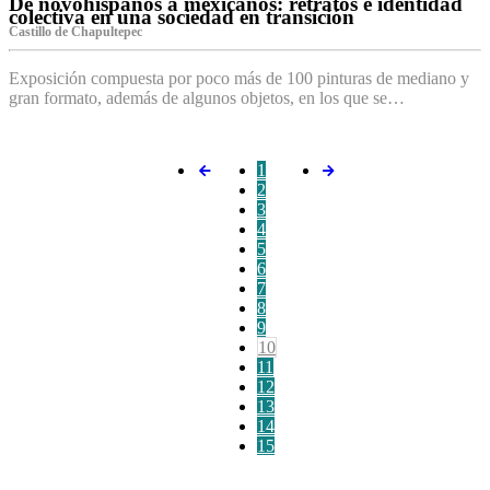
De novohispanos a mexicanos: retratos e identidad
colectiva en una sociedad en transición
Castillo de Chapultepec
Exposición compuesta por poco más de 100 pinturas de mediano y
gran formato, además de algunos objetos, en los que se…
1
2
3
4
5
6
7
8
9
10
11
12
13
14
15