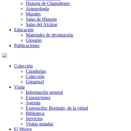
Historia de Chapultepec
Arqueología
Murales
Salas de Historia
Salas del Alcázar
Educación
Materiales de divulgación
Glosario
Publicaciones
Colección
Curadurías
Colección
Gigapixel
Visita
Información general
Exposiciones
Agenda
Exposición: Bordado, de la virtud
Biblioteca
Servicios
Visitas guiadas
El Museo