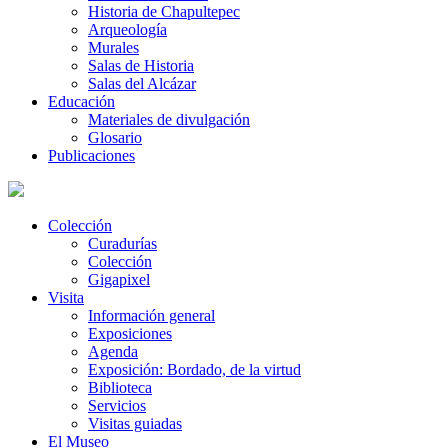
Historia de Chapultepec
Arqueología
Murales
Salas de Historia
Salas del Alcázar
Educación
Materiales de divulgación
Glosario
Publicaciones
Colección
Curadurías
Colección
Gigapixel
Visita
Información general
Exposiciones
Agenda
Exposición: Bordado, de la virtud
Biblioteca
Servicios
Visitas guiadas
El Museo