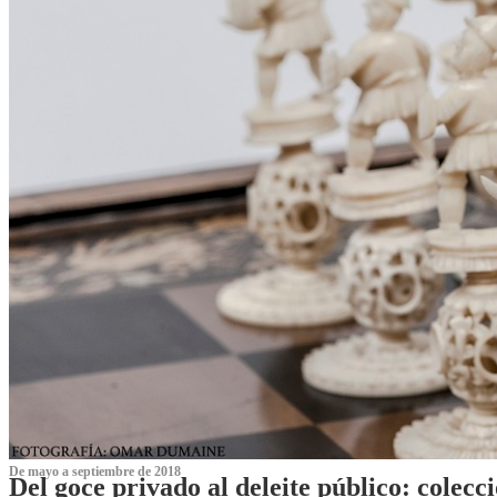
De mayo a septiembre de 2018
Del goce privado al deleite público: cole