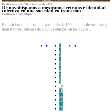
De diciembre de 2009 a febrero de 2010
De novohispanos a mexicanos: retratos e identidad
colectiva en una sociedad en transición
Castillo de Chapultepec
Exposición compuesta por poco más de 100 pinturas de mediano y
gran formato, además de algunos objetos, en los que se…
1
2
3
4
5
6
7
8
9
10
11
12
13
14
15