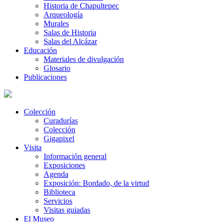
Historia de Chapultepec
Arqueología
Murales
Salas de Historia
Salas del Alcázar
Educación
Materiales de divulgación
Glosario
Publicaciones
Colección
Curadurías
Colección
Gigapixel
Visita
Información general
Exposiciones
Agenda
Exposición: Bordado, de la virtud
Biblioteca
Servicios
Visitas guiadas
El Museo