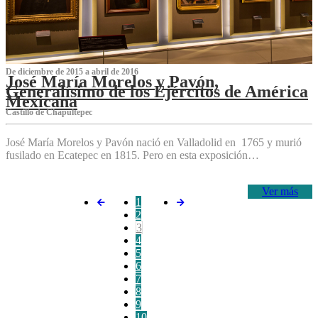
De diciembre de 2015 a abril de 2016
José María Morelos y Pavón,
Generalísimo de los Ejércitos de América
Mexicana
C‌astillo de Chapultepec
José María Morelos y Pavón nació en Valladolid en 1765 y murió
fusilado en Ecatepec en 1815. Pero en esta exposición…
Ver más
1
2
3
4
5
6
7
8
9
10