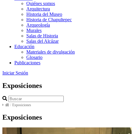
Quiénes somos
Arquitectura
Historia del Museo
Historia de Chapultepec
Arqueología
Murales
Salas de Historia
Salas del Alcázar
Educación
Materiales de divulgación
Glosario
Publicaciones
Iniciar Sesión
Exposiciones
/
Exposiciones
Exposiciones