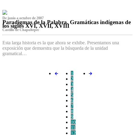
De junio a octubre de 2007
Paradigmas de la Palabra. Gramáticas indígenas de
los siglos XVI, XVII, XVIII
Castillo de Chapultepec
Esta larga historia es la que ahora se exhibe. Presentamos una
exposición que demuestra que la búsqueda de la unidad
gramatical…
1
2
3
4
5
6
7
8
9
10
11
12