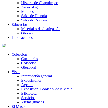
Historia de Chapultepec
Arqueología
Murales
Salas de Historia
Salas del Alcázar
Educación
Materiales de divulgación
Glosario
Publicaciones
Colección
Curadurías
Colección
Gigapixel
Visita
Información general
Exposiciones
Agenda
Exposición: Bordado, de la virtud
Biblioteca
Servicios
Visitas guiadas
El Museo