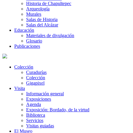
Historia de Chapultepec
Arqueología
Murales
Salas de Historia
Salas del Alcázar
Educación
Materiales de divulgación
Glosario
Publicaciones
Colección
Curadurías
Colección
Gigapixel
Visita
Información general
Exposiciones
Agenda
Exposición: Bordado, de la virtud
Biblioteca
Servicios
Visitas guiadas
El Museo