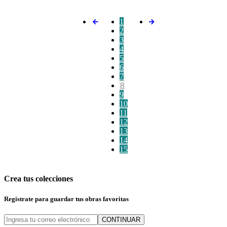
1
2
3
4
5
6
7
8
9
10
11
12
13
14
15
Crea tus colecciones
Regístrate para guardar tus obras favoritas
CONTINUAR