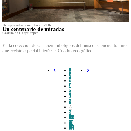
De septiembre a octubre de 2016
Un centenario de miradas
Castillo de Chapultepec
En la colección de casi cien mil objetos del museo se encuentra uno
que reviste especial interés: el Cuadro geográfico,…
1
2
3
4
5
6
7
8
9
10
11
12