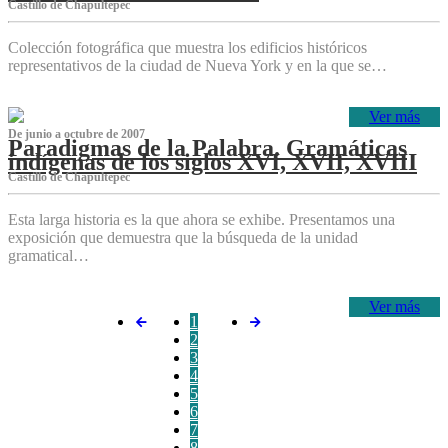
Castillo de Chapultepec
Colección fotográfica que muestra los edificios históricos
representativos de la ciudad de Nueva York y en la que se…
Ver más
De junio a octubre de 2007
Paradigmas de la Palabra. Gramáticas
indígenas de los siglos XVI, XVII, XVIII
Castillo de Chapultepec
Esta larga historia es la que ahora se exhibe. Presentamos una
exposición que demuestra que la búsqueda de la unidad
gramatical…
Ver más
1
2
3
4
5
6
7
8