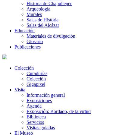
Historia de Chapultepec
Arqueología
Murales
Salas de Historia
Salas del Alcázar
Educación
Materiales de divulgación
Glosario
Publicaciones
Colección
Curadurías
Colección
Gigapixel
Visita
Información general
Exposiciones
Agenda
Exposición: Bordado, de la virtud
Biblioteca
Servicios
Visitas guiadas
El Museo