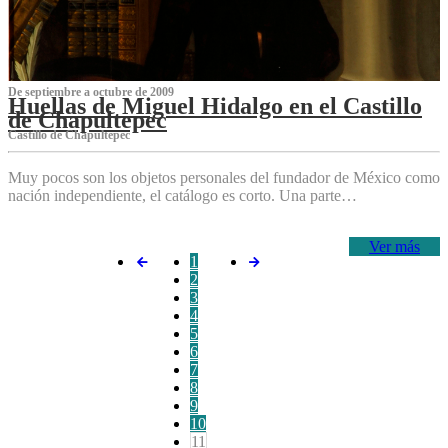
De septiembre a octubre de 2009
Huellas de Miguel Hidalgo en el Castillo
de Chapultepec
Castillo de Chapultepec
Muy pocos son los objetos personales del fundador de México como
nación independiente, el catálogo es corto. Una parte…
Ver más
1
2
3
4
5
6
7
8
9
10
11