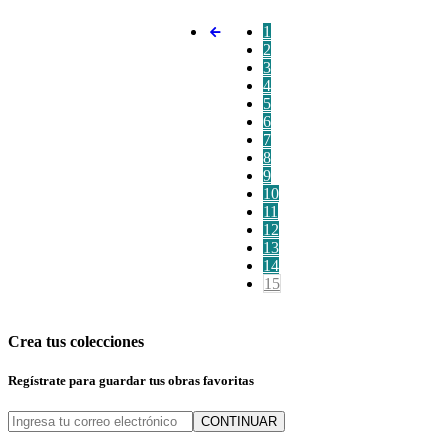
1
2
3
4
5
6
7
8
9
10
11
12
13
14
15
Crea tus colecciones
Regístrate para guardar tus obras favoritas
CONTINUAR