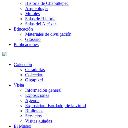
Historia de Chapultepec
Arqueología
Murales
Salas de Historia
Salas del Alcázar
Educación
Materiales de divulgación
Glosario
Publicaciones
Colección
Curadurías
Colección
Gigapixel
Visita
Información general
Exposiciones
Agenda
Exposición: Bordado, de la virtud
Biblioteca
Servicios
Visitas guiadas
El Museo