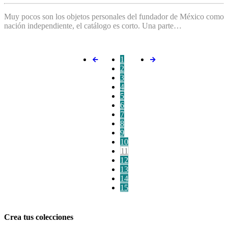
Muy pocos son los objetos personales del fundador de México como
nación independiente, el catálogo es corto. Una parte…
1
2
3
4
5
6
7
8
9
10
11
12
13
14
15
Crea tus colecciones