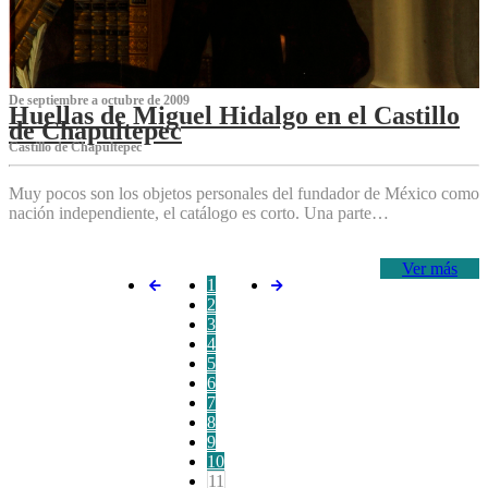
De septiembre a octubre de 2009
Huellas de Miguel Hidalgo en el Castillo
de Chapultepec
Castillo de Chapultepec
Muy pocos son los objetos personales del fundador de México como
nación independiente, el catálogo es corto. Una parte…
Ver más
1
2
3
4
5
6
7
8
9
10
11