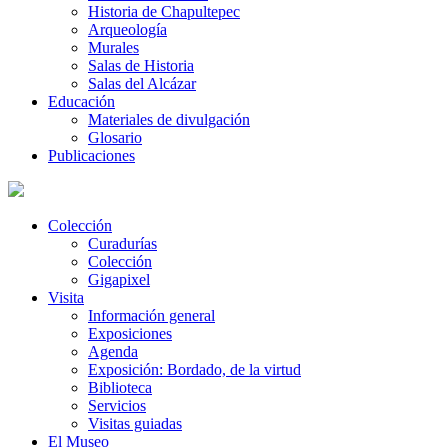
Historia de Chapultepec
Arqueología
Murales
Salas de Historia
Salas del Alcázar
Educación
Materiales de divulgación
Glosario
Publicaciones
Colección
Curadurías
Colección
Gigapixel
Visita
Información general
Exposiciones
Agenda
Exposición: Bordado, de la virtud
Biblioteca
Servicios
Visitas guiadas
El Museo