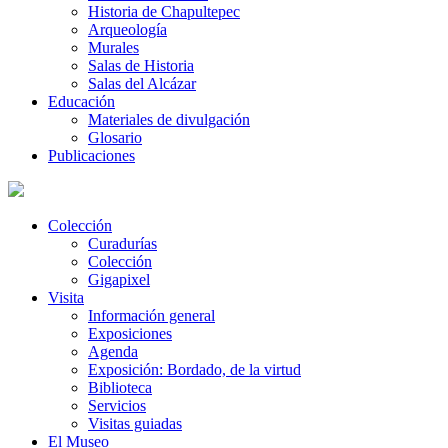
Historia de Chapultepec
Arqueología
Murales
Salas de Historia
Salas del Alcázar
Educación
Materiales de divulgación
Glosario
Publicaciones
Colección
Curadurías
Colección
Gigapixel
Visita
Información general
Exposiciones
Agenda
Exposición: Bordado, de la virtud
Biblioteca
Servicios
Visitas guiadas
El Museo