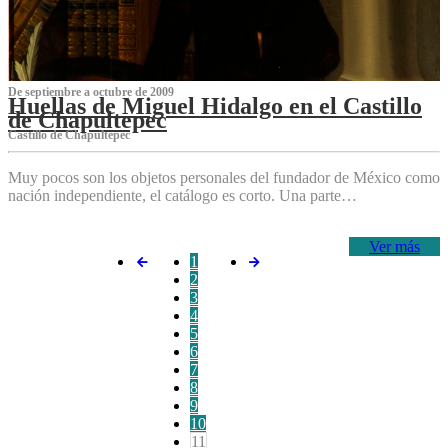
De septiembre a octubre de 2009
Huellas de Miguel Hidalgo en el Castillo
de Chapultepec
Castillo de Chapultepec
Muy pocos son los objetos personales del fundador de México como
nación independiente, el catálogo es corto. Una parte…
Ver más
1
2
3
4
5
6
7
8
9
10
11