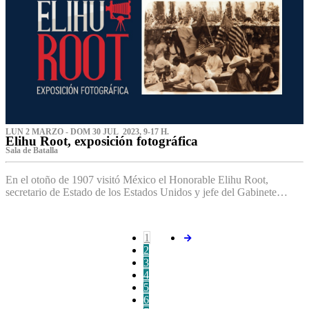
LUN 2 MARZO - DOM 30 JUL 2023, 9-17 H.
Elihu Root, exposición fotográfica
Sala de Batalla
En el otoño de 1907 visitó México el Honorable Elihu Root,
secretario de Estado de los Estados Unidos y jefe del Gabinete…
1
2
3
4
5
6