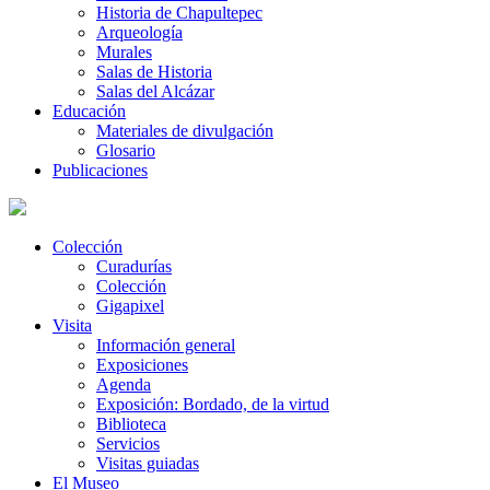
Historia de Chapultepec
Arqueología
Murales
Salas de Historia
Salas del Alcázar
Educación
Materiales de divulgación
Glosario
Publicaciones
Colección
Curadurías
Colección
Gigapixel
Visita
Información general
Exposiciones
Agenda
Exposición: Bordado, de la virtud
Biblioteca
Servicios
Visitas guiadas
El Museo