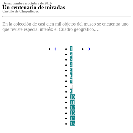
De septiembre a octubre de 2016
Un centenario de miradas
Castillo de Chapultepec
En la colección de casi cien mil objetos del museo se encuentra uno
que reviste especial interés: el Cuadro geográfico,…
1
2
3
4
5
6
7
8
9
10
11
12
13
14
15