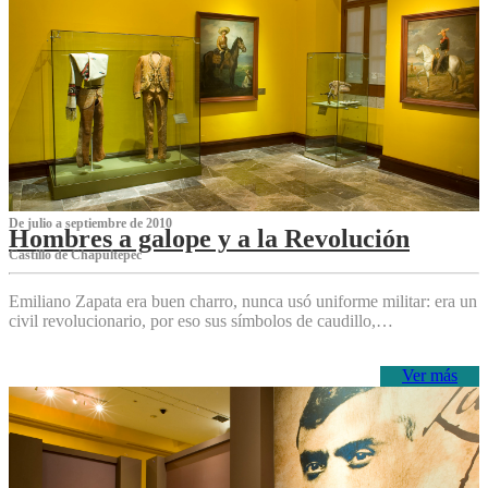
De julio a septiembre de 2010
Hombres a galope y a la Revolución
Castillo de Chapultepec
Emiliano Zapata era buen charro, nunca usó uniforme militar: era un
civil revolucionario, por eso sus símbolos de caudillo,…
Ver más