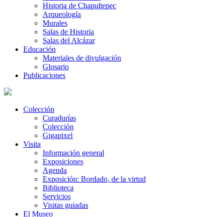
Historia de Chapultepec
Arqueología
Murales
Salas de Historia
Salas del Alcázar
Educación
Materiales de divulgación
Glosario
Publicaciones
Colección
Curadurías
Colección
Gigapixel
Visita
Información general
Exposiciones
Agenda
Exposición: Bordado, de la virtud
Biblioteca
Servicios
Visitas guiadas
El Museo