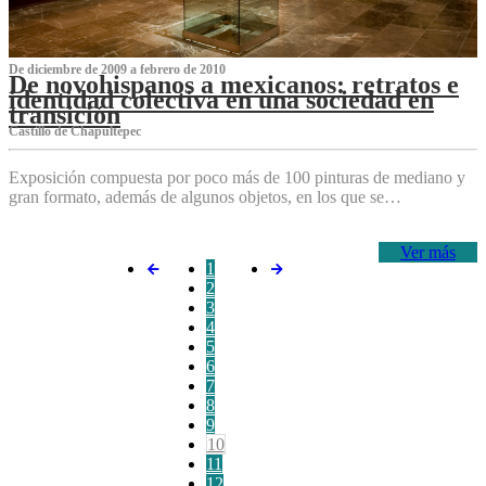
De diciembre de 2009 a febrero de 2010
De novohispanos a mexicanos: retratos e
identidad colectiva en una sociedad en
transición
Castillo de Chapultepec
Exposición compuesta por poco más de 100 pinturas de mediano y
gran formato, además de algunos objetos, en los que se…
Ver más
1
2
3
4
5
6
7
8
9
10
11
12