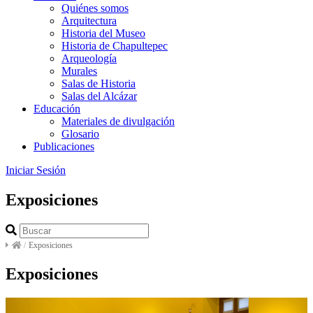
Quiénes somos
Arquitectura
Historia del Museo
Historia de Chapultepec
Arqueología
Murales
Salas de Historia
Salas del Alcázar
Educación
Materiales de divulgación
Glosario
Publicaciones
Iniciar Sesión
Exposiciones
/
Exposiciones
Exposiciones