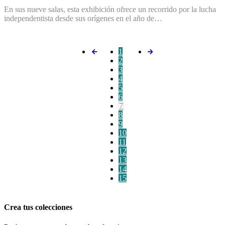
En sus nueve salas, esta exhibición ofrece un recorrido por la lucha
independentista desde sus orígenes en el año de…
1
2
3
4
5
6
7
8
9
10
11
12
13
14
15
Crea tus colecciones