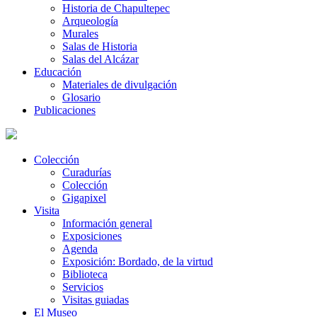
Historia de Chapultepec
Arqueología
Murales
Salas de Historia
Salas del Alcázar
Educación
Materiales de divulgación
Glosario
Publicaciones
Colección
Curadurías
Colección
Gigapixel
Visita
Información general
Exposiciones
Agenda
Exposición: Bordado, de la virtud
Biblioteca
Servicios
Visitas guiadas
El Museo