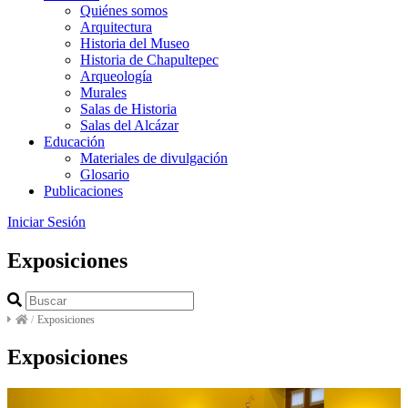
Quiénes somos
Arquitectura
Historia del Museo
Historia de Chapultepec
Arqueología
Murales
Salas de Historia
Salas del Alcázar
Educación
Materiales de divulgación
Glosario
Publicaciones
Iniciar Sesión
Exposiciones
/
Exposiciones
Exposiciones