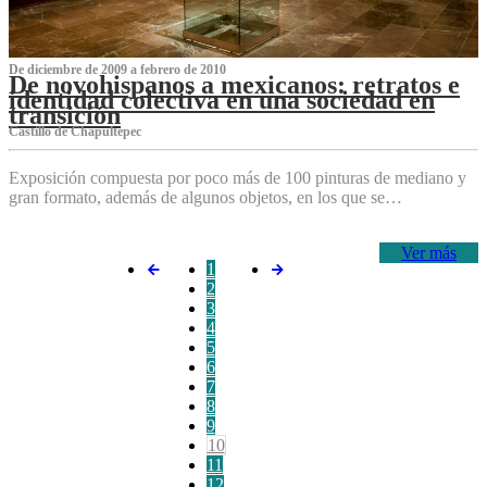
De diciembre de 2009 a febrero de 2010
De novohispanos a mexicanos: retratos e
identidad colectiva en una sociedad en
transición
Castillo de Chapultepec
Exposición compuesta por poco más de 100 pinturas de mediano y
gran formato, además de algunos objetos, en los que se…
Ver más
1
2
3
4
5
6
7
8
9
10
11
12