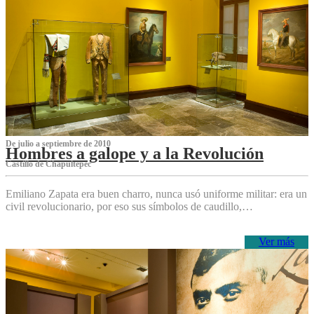
De julio a septiembre de 2010
Hombres a galope y a la Revolución
Castillo de Chapultepec
Emiliano Zapata era buen charro, nunca usó uniforme militar: era un
civil revolucionario, por eso sus símbolos de caudillo,…
Ver más