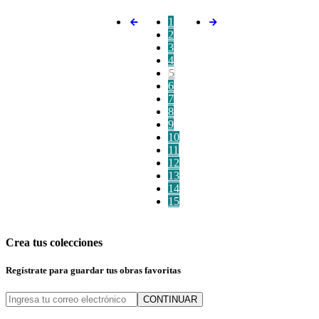
1
2
3
4
5
6
7
8
9
10
11
12
13
14
15
Crea tus colecciones
Regístrate para guardar tus obras favoritas
CONTINUAR