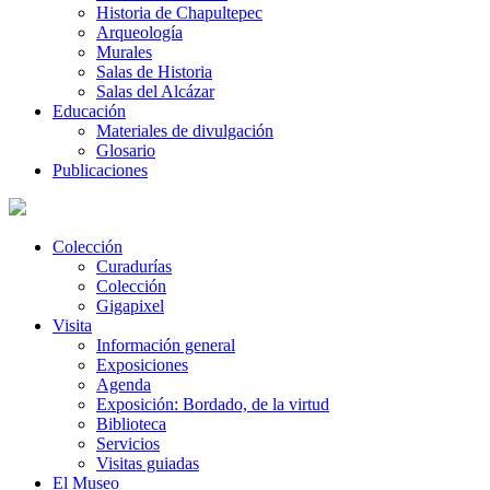
Historia de Chapultepec
Arqueología
Murales
Salas de Historia
Salas del Alcázar
Educación
Materiales de divulgación
Glosario
Publicaciones
Colección
Curadurías
Colección
Gigapixel
Visita
Información general
Exposiciones
Agenda
Exposición: Bordado, de la virtud
Biblioteca
Servicios
Visitas guiadas
El Museo