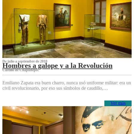
De julio a septiembre de 2010
Hombres a galope y a la Revolución
Castillo de Chapultepec
Emiliano Zapata era buen charro, nunca usó uniforme militar: era un
civil revolucionario, por eso sus símbolos de caudillo,…
Ver más