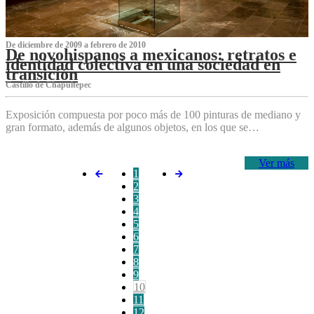
De diciembre de 2009 a febrero de 2010
De novohispanos a mexicanos: retratos e
identidad colectiva en una sociedad en
transición
Castillo de Chapultepec
Exposición compuesta por poco más de 100 pinturas de mediano y
gran formato, además de algunos objetos, en los que se…
Ver más
1
2
3
4
5
6
7
8
9
10
11
12