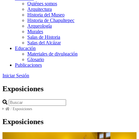
Quiénes somos
Arquitectura
Historia del Museo
Historia de Chapultepec
Arqueología
Murales
Salas de Historia
Salas del Alcázar
Educación
Materiales de divulgación
Glosario
Publicaciones
Iniciar Sesión
Exposiciones
/
Exposiciones
Exposiciones