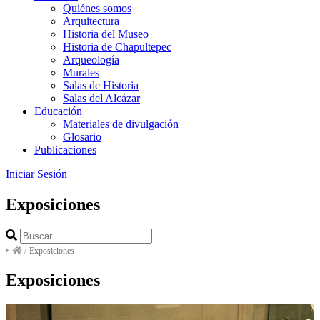
Quiénes somos
Arquitectura
Historia del Museo
Historia de Chapultepec
Arqueología
Murales
Salas de Historia
Salas del Alcázar
Educación
Materiales de divulgación
Glosario
Publicaciones
Iniciar Sesión
Exposiciones
/
Exposiciones
Exposiciones