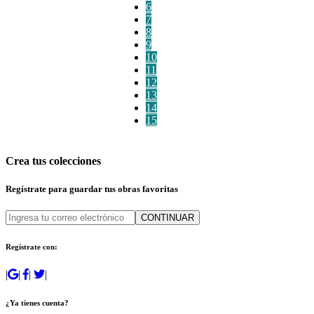
6
7
8
9
10
11
12
13
14
15
Crea tus colecciones
Regístrate para guardar tus obras favoritas
CONTINUAR
Regístrate con:
|
|
|
|
¿Ya tienes cuenta?