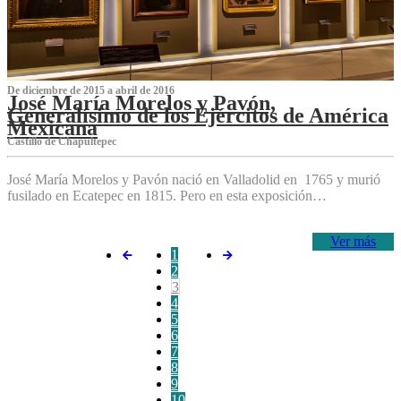
De diciembre de 2015 a abril de 2016
José María Morelos y Pavón,
Generalísimo de los Ejércitos de América
Mexicana
C‌astillo de Chapultepec
José María Morelos y Pavón nació en Valladolid en 1765 y murió
fusilado en Ecatepec en 1815. Pero en esta exposición…
Ver más
1
2
3
4
5
6
7
8
9
10