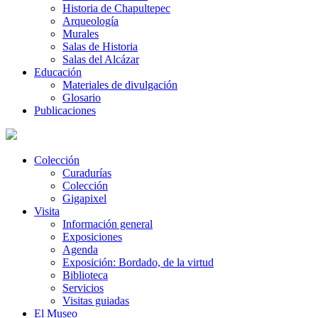
Historia de Chapultepec
Arqueología
Murales
Salas de Historia
Salas del Alcázar
Educación
Materiales de divulgación
Glosario
Publicaciones
Colección
Curadurías
Colección
Gigapixel
Visita
Información general
Exposiciones
Agenda
Exposición: Bordado, de la virtud
Biblioteca
Servicios
Visitas guiadas
El Museo