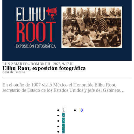
LUN 2 MARZO - DOM 30 JUL 2023, 9-17 H.
Elihu Root, exposición fotográfica
Sala de Batalla
En el otoño de 1907 visitó México el Honorable Elihu Root,
secretario de Estado de los Estados Unidos y jefe del Gabinete…
1
2
3
4
5