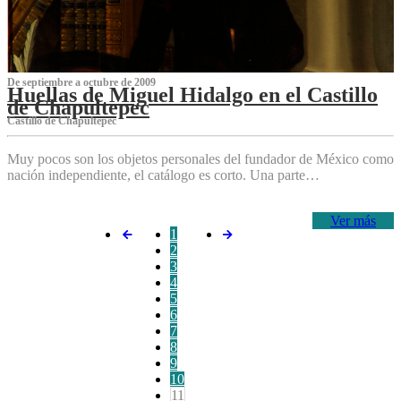
De septiembre a octubre de 2009
Huellas de Miguel Hidalgo en el Castillo
de Chapultepec
Castillo de Chapultepec
Muy pocos son los objetos personales del fundador de México como
nación independiente, el catálogo es corto. Una parte…
Ver más
1
2
3
4
5
6
7
8
9
10
11