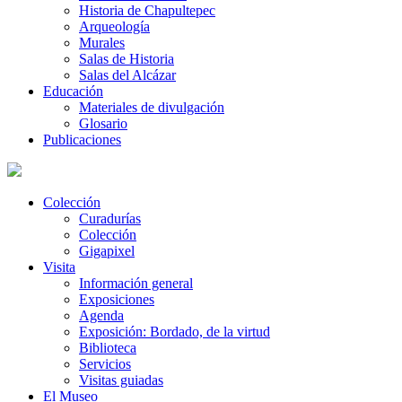
Historia de Chapultepec
Arqueología
Murales
Salas de Historia
Salas del Alcázar
Educación
Materiales de divulgación
Glosario
Publicaciones
Colección
Curadurías
Colección
Gigapixel
Visita
Información general
Exposiciones
Agenda
Exposición: Bordado, de la virtud
Biblioteca
Servicios
Visitas guiadas
El Museo