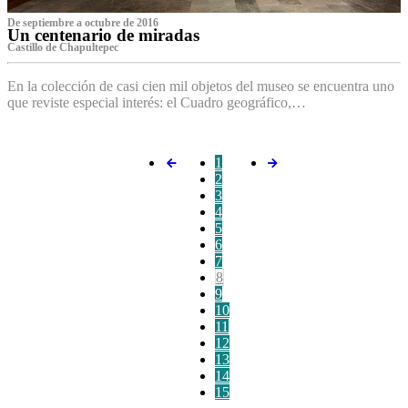
De septiembre a octubre de 2016
Un centenario de miradas
Castillo de Chapultepec
En la colección de casi cien mil objetos del museo se encuentra uno
que reviste especial interés: el Cuadro geográfico,…
1
2
3
4
5
6
7
8
9
10
11
12
13
14
15