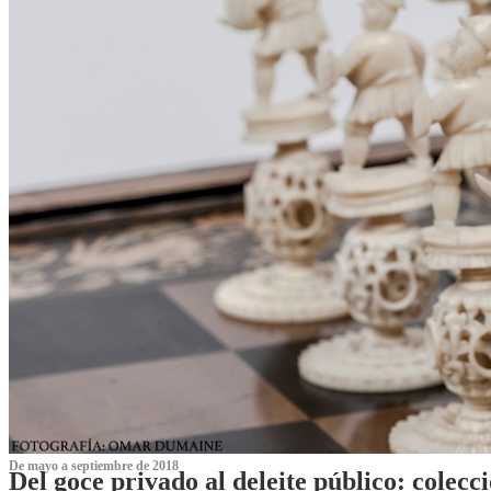
De mayo a septiembre de 2018
Del goce privado al deleite público: cole