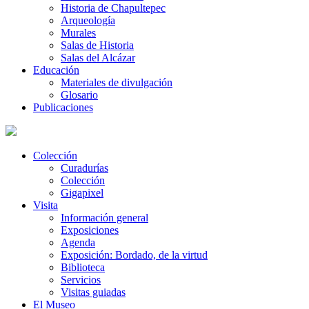
Historia de Chapultepec
Arqueología
Murales
Salas de Historia
Salas del Alcázar
Educación
Materiales de divulgación
Glosario
Publicaciones
Colección
Curadurías
Colección
Gigapixel
Visita
Información general
Exposiciones
Agenda
Exposición: Bordado, de la virtud
Biblioteca
Servicios
Visitas guiadas
El Museo