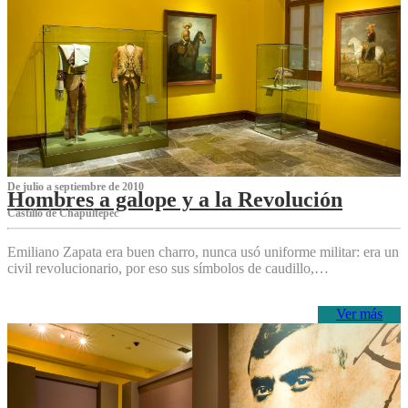
De julio a septiembre de 2010
Hombres a galope y a la Revolución
Castillo de Chapultepec
Emiliano Zapata era buen charro, nunca usó uniforme militar: era un
civil revolucionario, por eso sus símbolos de caudillo,…
Ver más