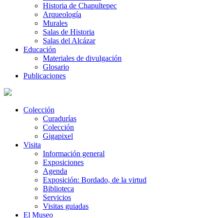
Historia de Chapultepec
Arqueología
Murales
Salas de Historia
Salas del Alcázar
Educación
Materiales de divulgación
Glosario
Publicaciones
Colección
Curadurías
Colección
Gigapixel
Visita
Información general
Exposiciones
Agenda
Exposición: Bordado, de la virtud
Biblioteca
Servicios
Visitas guiadas
El Museo