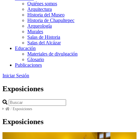
Quiénes somos
Arquitectura
Historia del Museo
Historia de Chapultepec
Arqueología
Murales
Salas de Historia
Salas del Alcázar
Educación
Materiales de divulgación
Glosario
Publicaciones
Iniciar Sesión
Exposiciones
/
Exposiciones
Exposiciones