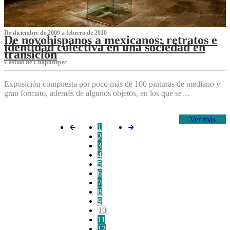
De diciembre de 2009 a febrero de 2010
De novohispanos a mexicanos: retratos e
identidad colectiva en una sociedad en
transición
Castillo de Chapultepec
Exposición compuesta por poco más de 100 pinturas de mediano y
gran formato, además de algunos objetos, en los que se…
Ver más
1
2
3
4
5
6
7
8
9
10
11
12