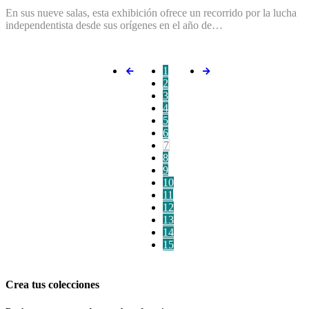
En sus nueve salas, esta exhibición ofrece un recorrido por la lucha
independentista desde sus orígenes en el año de…
1
2
3
4
5
6
7
8
9
10
11
12
13
14
15
Crea tus colecciones