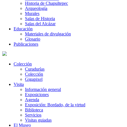
Historia de Chapultepec
Arqueología
Murales
Salas de Historia
Salas del Alcázar
Educación
Materiales de divulgación
Glosario
Publicaciones
Colección
Curadurías
Colección
Gigapixel
Visita
Información general
Exposiciones
Agenda
Exposición: Bordado, de la virtud
Biblioteca
Servicios
Visitas guiadas
El Museo