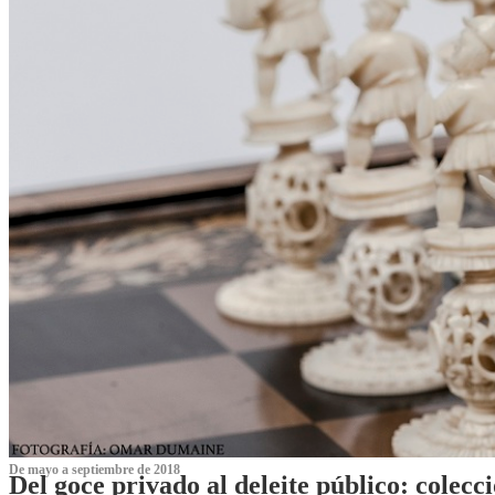
De mayo a septiembre de 2018
Del goce privado al deleite público: cole