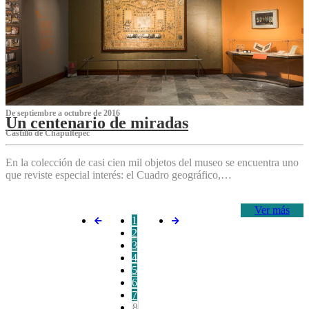
De septiembre a octubre de 2016
Un centenario de miradas
Castillo de Chapultepec
En la colección de casi cien mil objetos del museo se encuentra uno
que reviste especial interés: el Cuadro geográfico,…
Ver más
1
2
3
4
5
6
7
8