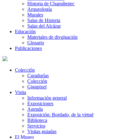
Historia de Chapultepec
Arqueología
Murales
Salas de Historia
Salas del Alcázar
Educación
Materiales de divulgación
Glosario
Publicaciones
Colección
Curadurías
Colección
Gigapixel
Visita
Información general
Exposiciones
Agenda
Exposición: Bordado, de la virtud
Biblioteca
Servicios
Visitas guiadas
El Museo