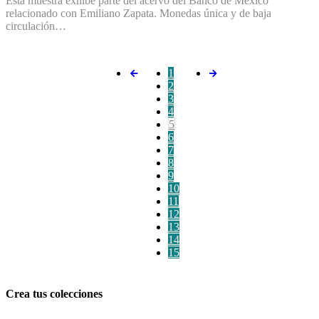
Esta muestra exhibe parte del acervo del Banco de México
relacionado con Emiliano Zapata. Monedas única y de baja
circulación…
1
2
3
4
5
6
7
8
9
10
11
12
13
14
15
Crea tus colecciones