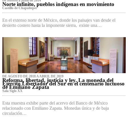
De febrero a junio de 2014
Norte infinito, pueblos indígenas en movimiento
Castillo de Chapultepec
En el extenso norte de México, donde los paisajes van desde el
desierto costero hasta la imponente sierra, existe una…
DE AGOSTO DE 2018 A ABRIL DE 2019
Reforma, libertad, justicia y ley. La moneda del
Ejército Libertador del Sur en el centenario luctuoso
de Emiliano Zapata
Sala Siglo XX
Esta muestra exhibe parte del acervo del Banco de México
relacionado con Emiliano Zapata. Monedas única y de baja
circulación…