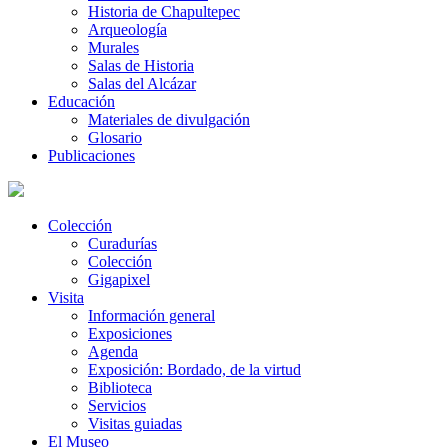
Historia de Chapultepec
Arqueología
Murales
Salas de Historia
Salas del Alcázar
Educación
Materiales de divulgación
Glosario
Publicaciones
Colección
Curadurías
Colección
Gigapixel
Visita
Información general
Exposiciones
Agenda
Exposición: Bordado, de la virtud
Biblioteca
Servicios
Visitas guiadas
El Museo