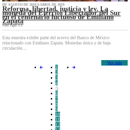
DE AGOSTO DE 2018 A ABRIL DE 2019
Reforma, libertad, justicia y ley. La
moneda del Ejército Libertador del Sur
en el centenario luctuoso de Emiliano
Zapata
Sala Siglo XX
Esta muestra exhibe parte del acervo del Banco de México
relacionado con Emiliano Zapata. Monedas única y de baja
circulación…
Ver más
1
2
3
4
5
6
7
8
9
10
11
12
13