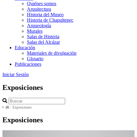
Quiénes somos
Arquitectura
Historia del Museo
Historia de Chapultepec
Arqueología
Murales
Salas de Historia
Salas del Alcázar
Educación
Materiales de divulgación
Glosario
Publicaciones
Iniciar Sesión
Exposiciones
/
Exposiciones
Exposiciones