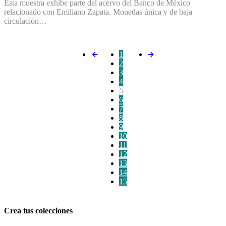
Esta muestra exhibe parte del acervo del Banco de México
relacionado con Emiliano Zapata. Monedas única y de baja
circulación…
1
2
3
4
5
6
7
8
9
10
11
12
13
14
15
Crea tus colecciones