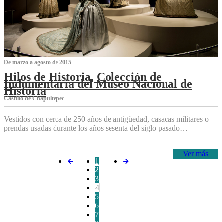
De marzo a agosto de 2015
Hilos de Historia, Colección de
Indumentaria del Museo Nacional de
Historia
Castillo de Chapultepec
Vestidos con cerca de 250 años de antigüedad, casacas militares o
prendas usadas durante los años sesenta del siglo pasado…
Ver más
1
2
3
4
5
6
7