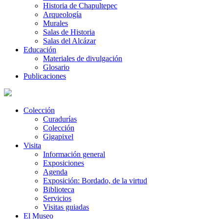
Historia de Chapultepec
Arqueología
Murales
Salas de Historia
Salas del Alcázar
Educación
Materiales de divulgación
Glosario
Publicaciones
Colección
Curadurías
Colección
Gigapixel
Visita
Información general
Exposiciones
Agenda
Exposición: Bordado, de la virtud
Biblioteca
Servicios
Visitas guiadas
El Museo