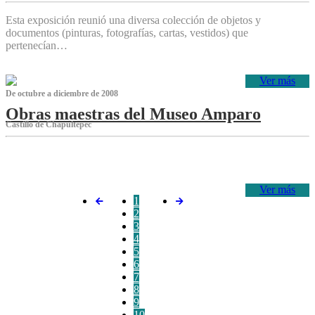
Esta exposición reunió una diversa colección de objetos y
documentos (pinturas, fotografías, cartas, vestidos) que
pertenecían…
Ver más
De octubre a diciembre de 2008
Obras maestras del Museo Amparo
Castillo de Chapultepec
‌
Ver más
1
2
3
4
5
6
7
8
9
10