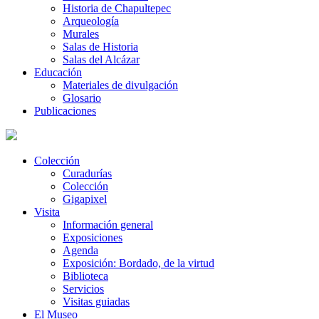
Historia de Chapultepec
Arqueología
Murales
Salas de Historia
Salas del Alcázar
Educación
Materiales de divulgación
Glosario
Publicaciones
Colección
Curadurías
Colección
Gigapixel
Visita
Información general
Exposiciones
Agenda
Exposición: Bordado, de la virtud
Biblioteca
Servicios
Visitas guiadas
El Museo