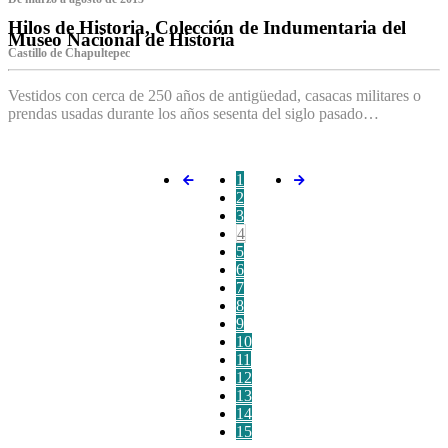
Hilos de Historia, Colección de Indumentaria del
Museo Nacional de Historia
Castillo de Chapultepec
Vestidos con cerca de 250 años de antigüedad, casacas militares o
prendas usadas durante los años sesenta del siglo pasado…
1
2
3
4
5
6
7
8
9
10
11
12
13
14
15