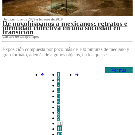
De diciembre de 2009 a febrero de 2010
De novohispanos a mexicanos: retratos e
identidad colectiva en una sociedad en
transición
Castillo de Chapultepec
Exposición compuesta por poco más de 100 pinturas de mediano y
gran formato, además de algunos objetos, en los que se…
Ver más
1
2
3
4
5
6
7
8
9
10
11
12