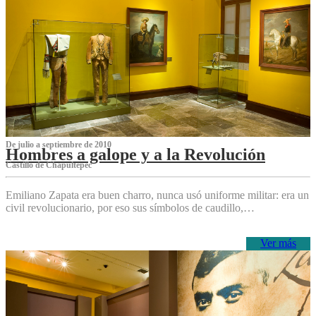
De julio a septiembre de 2010
Hombres a galope y a la Revolución
Castillo de Chapultepec
Emiliano Zapata era buen charro, nunca usó uniforme militar: era un
civil revolucionario, por eso sus símbolos de caudillo,…
Ver más