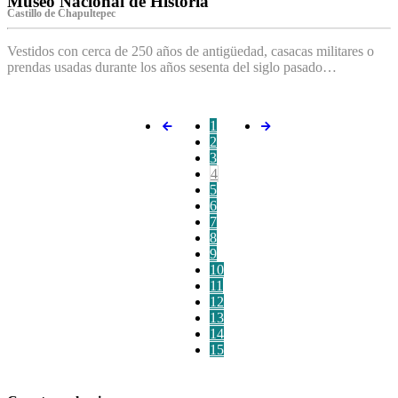
Museo Nacional de Historia
Castillo de Chapultepec
Vestidos con cerca de 250 años de antigüedad, casacas militares o
prendas usadas durante los años sesenta del siglo pasado…
1
2
3
4
5
6
7
8
9
10
11
12
13
14
15