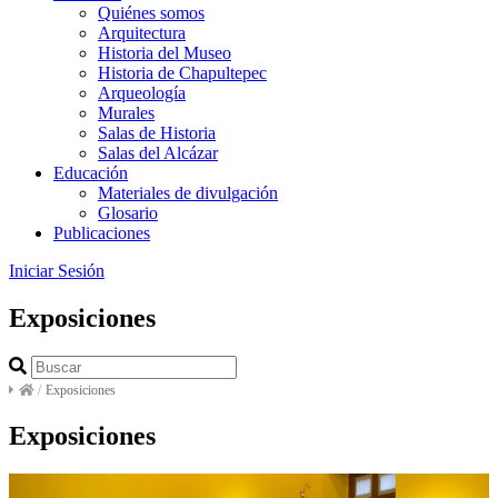
Quiénes somos
Arquitectura
Historia del Museo
Historia de Chapultepec
Arqueología
Murales
Salas de Historia
Salas del Alcázar
Educación
Materiales de divulgación
Glosario
Publicaciones
Iniciar Sesión
Exposiciones
/
Exposiciones
Exposiciones