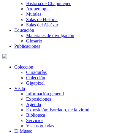
Historia de Chapultepec
Arqueología
Murales
Salas de Historia
Salas del Alcázar
Educación
Materiales de divulgación
Glosario
Publicaciones
Colección
Curadurías
Colección
Gigapixel
Visita
Información general
Exposiciones
Agenda
Exposición: Bordado, de la virtud
Biblioteca
Servicios
Visitas guiadas
El Museo