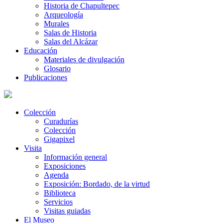
Historia de Chapultepec
Arqueología
Murales
Salas de Historia
Salas del Alcázar
Educación
Materiales de divulgación
Glosario
Publicaciones
Colección
Curadurías
Colección
Gigapixel
Visita
Información general
Exposiciones
Agenda
Exposición: Bordado, de la virtud
Biblioteca
Servicios
Visitas guiadas
El Museo