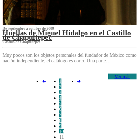
De septiembre a octubre de 2009
Huellas de Miguel Hidalgo en el Castillo
de Chapultepec
Castillo de Chapultepec
Muy pocos son los objetos personales del fundador de México como
nación independiente, el catálogo es corto. Una parte…
Ver más
1
2
3
4
5
6
7
8
9
10
11