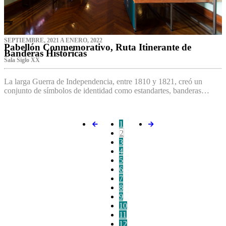
SEPTIEMBRE, 2021 A ENERO, 2022
Pabellón Conmemorativo, Ruta Itinerante de
Banderas Históricas
Sala Siglo XX
La larga Guerra de Independencia, entre 1810 y 1821, creó un
conjunto de símbolos de identidad como estandartes, banderas…
1
2
3
4
5
6
7
8
9
10
11
12