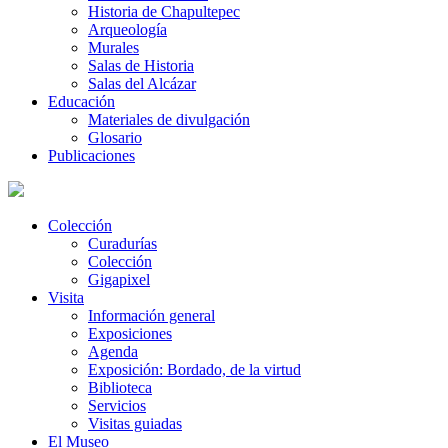
Historia de Chapultepec
Arqueología
Murales
Salas de Historia
Salas del Alcázar
Educación
Materiales de divulgación
Glosario
Publicaciones
Colección
Curadurías
Colección
Gigapixel
Visita
Información general
Exposiciones
Agenda
Exposición: Bordado, de la virtud
Biblioteca
Servicios
Visitas guiadas
El Museo