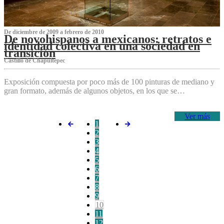
De diciembre de 2009 a febrero de 2010
De novohispanos a mexicanos: retratos e
identidad colectiva en una sociedad en
transición
Castillo de Chapultepec
Exposición compuesta por poco más de 100 pinturas de mediano y
gran formato, además de algunos objetos, en los que se…
Ver más
1
2
3
4
5
6
7
8
9
10
11
12