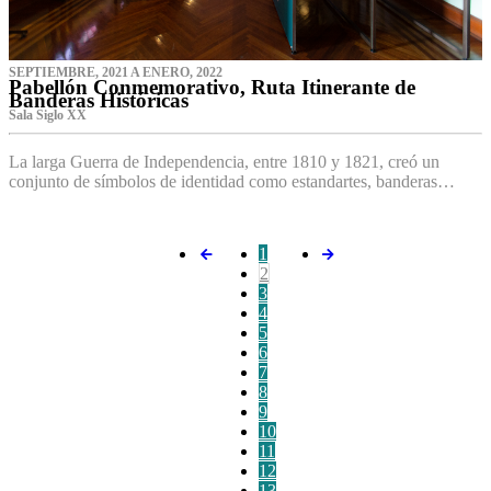
SEPTIEMBRE, 2021 A ENERO, 2022
Pabellón Conmemorativo, Ruta Itinerante de
Banderas Históricas
Sala Siglo XX
La larga Guerra de Independencia, entre 1810 y 1821, creó un
conjunto de símbolos de identidad como estandartes, banderas…
1
2
3
4
5
6
7
8
9
10
11
12
13