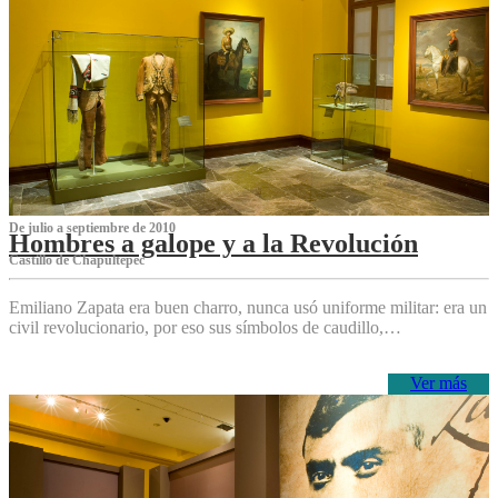
De julio a septiembre de 2010
Hombres a galope y a la Revolución
Castillo de Chapultepec
Emiliano Zapata era buen charro, nunca usó uniforme militar: era un
civil revolucionario, por eso sus símbolos de caudillo,…
Ver más