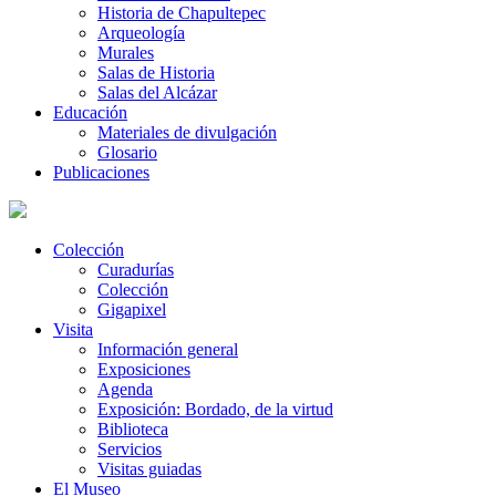
Historia de Chapultepec
Arqueología
Murales
Salas de Historia
Salas del Alcázar
Educación
Materiales de divulgación
Glosario
Publicaciones
Colección
Curadurías
Colección
Gigapixel
Visita
Información general
Exposiciones
Agenda
Exposición: Bordado, de la virtud
Biblioteca
Servicios
Visitas guiadas
El Museo