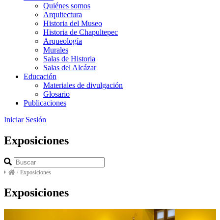
Quiénes somos
Arquitectura
Historia del Museo
Historia de Chapultepec
Arqueología
Murales
Salas de Historia
Salas del Alcázar
Educación
Materiales de divulgación
Glosario
Publicaciones
Iniciar Sesión
Exposiciones
/
Exposiciones
Exposiciones