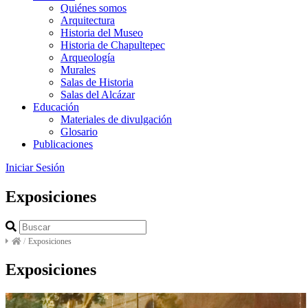
Quiénes somos
Arquitectura
Historia del Museo
Historia de Chapultepec
Arqueología
Murales
Salas de Historia
Salas del Alcázar
Educación
Materiales de divulgación
Glosario
Publicaciones
Iniciar Sesión
Exposiciones
/
Exposiciones
Exposiciones