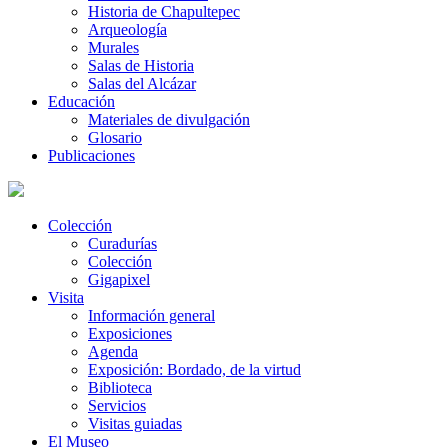
Historia de Chapultepec
Arqueología
Murales
Salas de Historia
Salas del Alcázar
Educación
Materiales de divulgación
Glosario
Publicaciones
Colección
Curadurías
Colección
Gigapixel
Visita
Información general
Exposiciones
Agenda
Exposición: Bordado, de la virtud
Biblioteca
Servicios
Visitas guiadas
El Museo