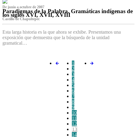
De junio a octubre de 2007
Paradigmas de la Palabra. Gramáticas indígenas de
los siglos XVI, XVII, XVIII
Castillo de Chapultepec
Esta larga historia es la que ahora se exhibe. Presentamos una
exposición que demuestra que la búsqueda de la unidad
gramatical…
1
2
3
4
5
6
7
8
9
10
11
12
13
14