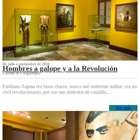
De julio a septiembre de 2010
Hombres a galope y a la Revolución
Castillo de Chapultepec
Emiliano Zapata era buen charro, nunca usó uniforme militar: era un
civil revolucionario, por eso sus símbolos de caudillo,…
Ver más