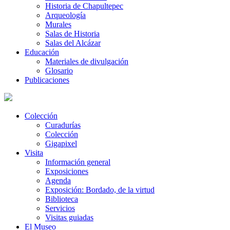
Historia de Chapultepec
Arqueología
Murales
Salas de Historia
Salas del Alcázar
Educación
Materiales de divulgación
Glosario
Publicaciones
Colección
Curadurías
Colección
Gigapixel
Visita
Información general
Exposiciones
Agenda
Exposición: Bordado, de la virtud
Biblioteca
Servicios
Visitas guiadas
El Museo