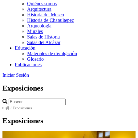
Quiénes somos
Arquitectura
Historia del Museo
Historia de Chapultepec
Arqueología
Murales
Salas de Historia
Salas del Alcázar
Educación
Materiales de divulgación
Glosario
Publicaciones
Iniciar Sesión
Exposiciones
/
Exposiciones
Exposiciones