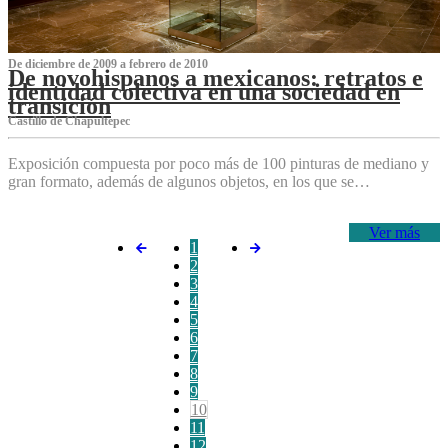
De diciembre de 2009 a febrero de 2010
De novohispanos a mexicanos: retratos e
identidad colectiva en una sociedad en
transición
Castillo de Chapultepec
Exposición compuesta por poco más de 100 pinturas de mediano y
gran formato, además de algunos objetos, en los que se…
Ver más
1
2
3
4
5
6
7
8
9
10
11
12