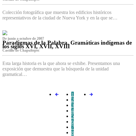
Colección fotográfica que muestra los edificios históricos
representativos de la ciudad de Nueva York y en la que se…
De junio a octubre de 2007
Paradigmas de la Palabra. Gramáticas indígenas de
los siglos XVI, XVII, XVIII
Castillo de Chapultepec
Esta larga historia es la que ahora se exhibe. Presentamos una
exposición que demuestra que la búsqueda de la unidad
gramatical…
1
2
3
4
5
6
7
8