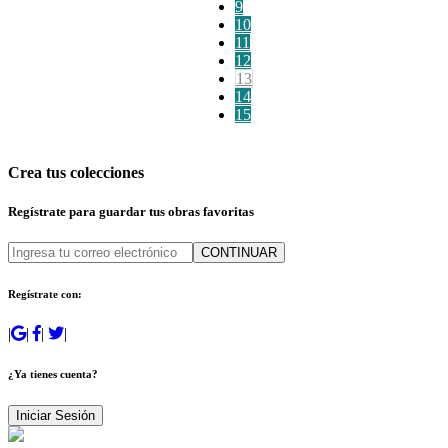
9
10
11
12
13
14
15
Crea tus colecciones
Regístrate para guardar tus obras favoritas
CONTINUAR
Regístrate con:
|
|
|
|
¿Ya tienes cuenta?
Iniciar Sesión