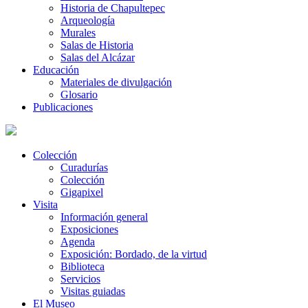
Historia de Chapultepec
Arqueología
Murales
Salas de Historia
Salas del Alcázar
Educación
Materiales de divulgación
Glosario
Publicaciones
Colección
Curadurías
Colección
Gigapixel
Visita
Información general
Exposiciones
Agenda
Exposición: Bordado, de la virtud
Biblioteca
Servicios
Visitas guiadas
El Museo