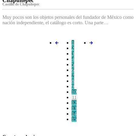
Chapultepec
Castillo de Chapultepec
Muy pocos son los objetos personales del fundador de México como
nación independiente, el catálogo es corto. Una parte…
1
2
3
4
5
6
7
8
9
10
11
12
13
14
15