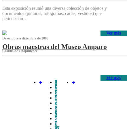
Esta exposición reunió una diversa colección de objetos y
documentos (pinturas, fotografías, cartas, vestidos) que
pertenecían…
Ver más
De octubre a diciembre de 2008
Obras maestras del Museo Amparo
Castillo de Chapultepec
‌
Ver más
1
2
3
4
5
6
7
8
9
10