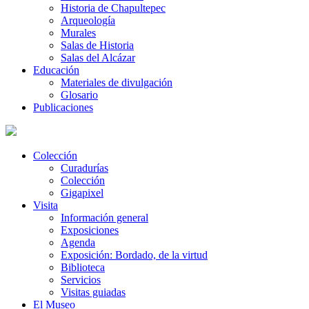
Historia de Chapultepec
Arqueología
Murales
Salas de Historia
Salas del Alcázar
Educación
Materiales de divulgación
Glosario
Publicaciones
Colección
Curadurías
Colección
Gigapixel
Visita
Información general
Exposiciones
Agenda
Exposición: Bordado, de la virtud
Biblioteca
Servicios
Visitas guiadas
El Museo