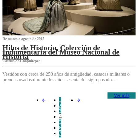
De marzo a agosto de 2015
Hilos de Historia, Colección de
Indumentaria del Museo Nacional de
Historia
Castillo de Chapultepec
Vestidos con cerca de 250 años de antigüedad, casacas militares o
prendas usadas durante los años sesenta del siglo pasado…
Ver más
1
2
3
4
5
6
7