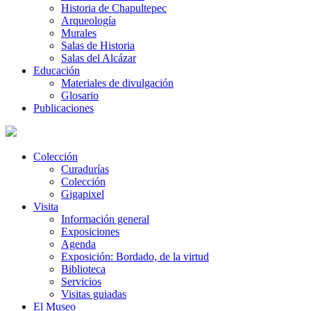
Historia de Chapultepec
Arqueología
Murales
Salas de Historia
Salas del Alcázar
Educación
Materiales de divulgación
Glosario
Publicaciones
Colección
Curadurías
Colección
Gigapixel
Visita
Información general
Exposiciones
Agenda
Exposición: Bordado, de la virtud
Biblioteca
Servicios
Visitas guiadas
El Museo