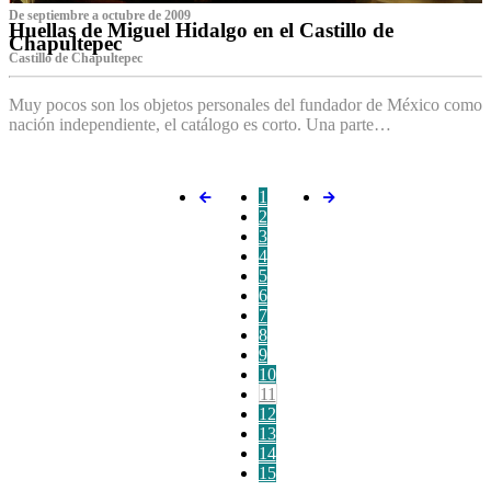
De septiembre a octubre de 2009
Huellas de Miguel Hidalgo en el Castillo de
Chapultepec
Castillo de Chapultepec
Muy pocos son los objetos personales del fundador de México como
nación independiente, el catálogo es corto. Una parte…
1
2
3
4
5
6
7
8
9
10
11
12
13
14
15