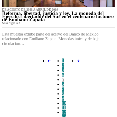
DE AGOSTO DE 2018 A ABRIL DE 2019
Reforma, libertad, justicia y ley. La moneda del
Ejército Libertador del Sur en el centenario luctuoso
de Emiliano Zapata
Sala Siglo XX
Esta muestra exhibe parte del acervo del Banco de México
relacionado con Emiliano Zapata. Monedas única y de baja
circulación…
1
2
3
4
5
6
7
8
9
10
11
12