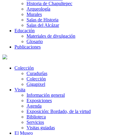
Historia de Chapultepec
Arqueología
Murales
Salas de Historia
Salas del Alcázar
Educación
Materiales de divulgación
Glosario
Publicaciones
Colección
Curadurías
Colección
Gigapixel
Visita
Información general
Exposiciones
Agenda
Exposición: Bordado, de la virtud
Biblioteca
Servicios
Visitas guiadas
El Museo