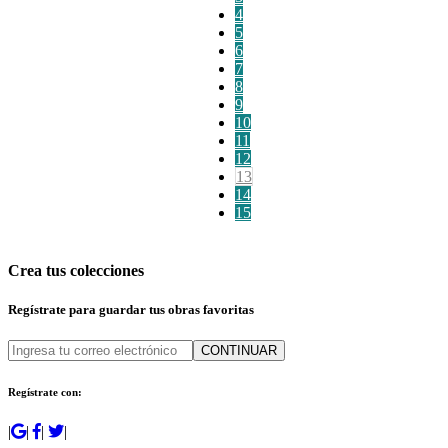
4
5
6
7
8
9
10
11
12
13
14
15
Crea tus colecciones
Regístrate para guardar tus obras favoritas
CONTINUAR
Regístrate con:
|
|
|
|