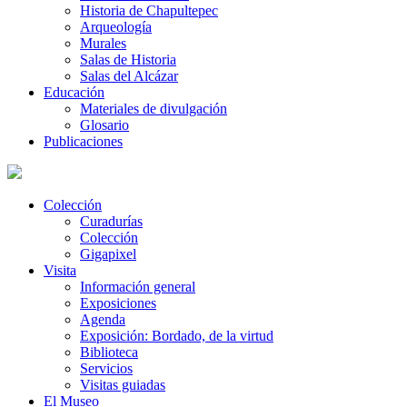
Historia de Chapultepec
Arqueología
Murales
Salas de Historia
Salas del Alcázar
Educación
Materiales de divulgación
Glosario
Publicaciones
Colección
Curadurías
Colección
Gigapixel
Visita
Información general
Exposiciones
Agenda
Exposición: Bordado, de la virtud
Biblioteca
Servicios
Visitas guiadas
El Museo