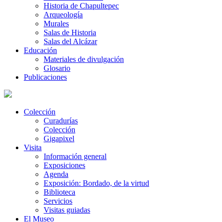
Historia de Chapultepec
Arqueología
Murales
Salas de Historia
Salas del Alcázar
Educación
Materiales de divulgación
Glosario
Publicaciones
Colección
Curadurías
Colección
Gigapixel
Visita
Información general
Exposiciones
Agenda
Exposición: Bordado, de la virtud
Biblioteca
Servicios
Visitas guiadas
El Museo