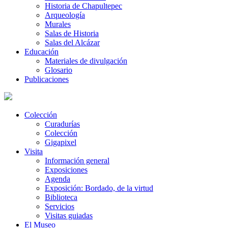
Historia de Chapultepec
Arqueología
Murales
Salas de Historia
Salas del Alcázar
Educación
Materiales de divulgación
Glosario
Publicaciones
Colección
Curadurías
Colección
Gigapixel
Visita
Información general
Exposiciones
Agenda
Exposición: Bordado, de la virtud
Biblioteca
Servicios
Visitas guiadas
El Museo