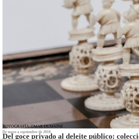
De mayo a septiembre de 2018
Del goce privado al deleite público: cole