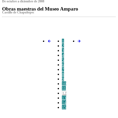
De octubre a diciembre de 2008
Obras maestras del Museo Amparo
Castillo de Chapultepec
‌
1
2
3
4
5
6
7
8
9
10
11
12
13
14
15