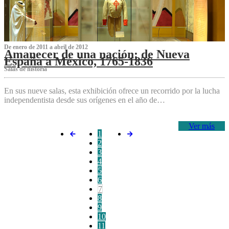
De enero de 2011 a abril de 2012
Amanecer de una nación: de Nueva
España a México, 1765-1836
Salas de historia
En sus nueve salas, esta exhibición ofrece un recorrido por la lucha
independentista desde sus orígenes en el año de…
Ver más
1
2
3
4
5
6
7
8
9
10
11