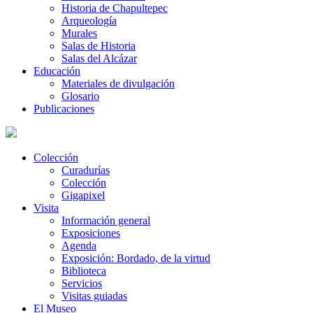
Historia de Chapultepec
Arqueología
Murales
Salas de Historia
Salas del Alcázar
Educación
Materiales de divulgación
Glosario
Publicaciones
Colección
Curadurías
Colección
Gigapixel
Visita
Información general
Exposiciones
Agenda
Exposición: Bordado, de la virtud
Biblioteca
Servicios
Visitas guiadas
El Museo